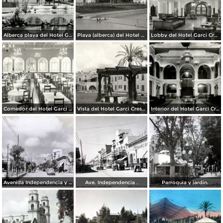
Alberca playa del Hotel Garci Crespo
Playa (alberca) del Hotel Garci Crespo
Lobby del Hotel Garci Crespo
Comedor del Hotel Garci Crespo
Vista del Hotel Garci Crespo
Interior del Hotel Garci Crespo
Avenida Independencia y Parque Juarez. ( Circulada el 23 de Enero de 1940 ).
Ave. Independencia .
Parroquia y jardin.