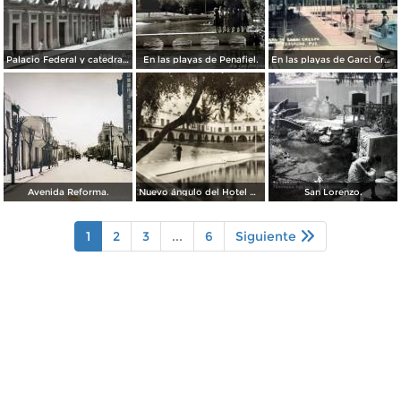
Palacio Federal y catedral ( Circulada el 23 de Marzo de 1938 ).
En las playas de Penafiel.
En las playas de Garci Crespo.
Avenida Reforma.
Nuevo ángulo del Hotel Garci Crespo
San Lorenzo.
1
2
3
...
6
Siguiente