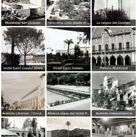
Manantial San Lorenzo.
Panorama visto desde el cerrito.
La Iglesia del Carmen.
Hotel Garci Crespo playa.
Hotel Garci Crespo.
Palacio Municipal
Avenida Libertad. ( Circulada el 5 de Abril de 1945 ).
Alberca playa del Hotel Peñafiel
Avenida Independencia