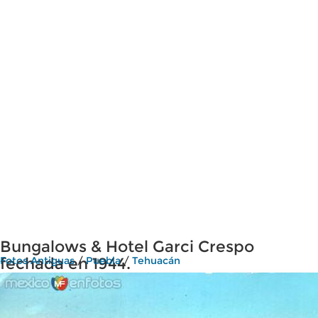
Bungalows & Hotel Garci Crespo
fechada en 1944.
Fotos Antiguas
/
Puebla
/
Tehuacán