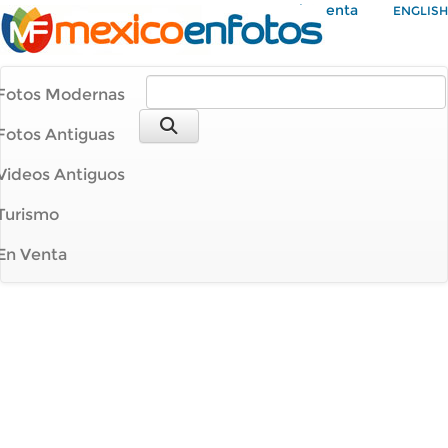
Mi Cuenta
ENGLISH
Fotos Modernas
Fotos Antiguas
Videos Antiguos
Turismo
En Venta