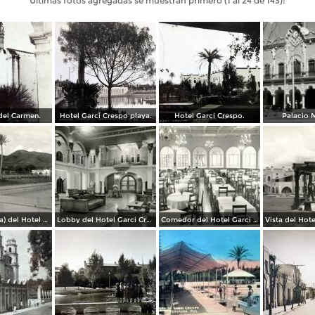
Últimas fotos agregadas se muestran primero (1 al 24 de 143):
 del Carmen.
Hotel Garci Crespo playa.
Hotel Garci Crespo.
Palacio 
Playa (alberca) del Hotel Garci Crespo
Lobby del Hotel Garci Crespo
Comedor del Hotel Garci Crespo