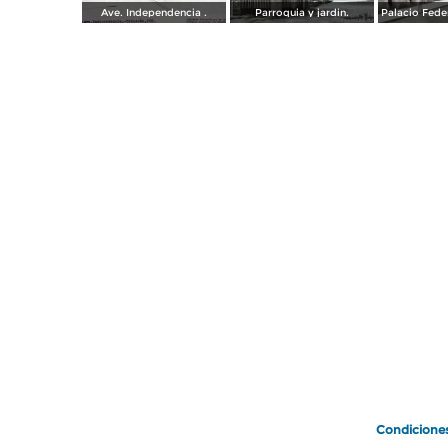
Ave. Independencia .
Parroquia y jardin.
Condicione