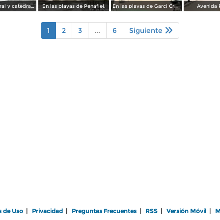
Palacio Federal y catedral ( Circulada el 23 de Marzo de 1938 ).
En las playas de Penafiel.
En las playas de Garci Crespo.
Avenida 
1
2
3
...
6
Siguiente
s de Uso
|
Privacidad
|
Preguntas Frecuentes
|
RSS
|
Versión Móvil
|
M