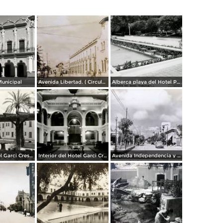
Municipal
Avenida Libertad. ( Circulada el 5 de Abril de 1945 ).
Alberca playa del Hotel Peñafiel
Vista del Hotel Garci Crespo
Interior del Hotel Garci Crespo
Avenida Independencia y Parque Juarez. ( Circulada el 23 de Enero de 1940 ).