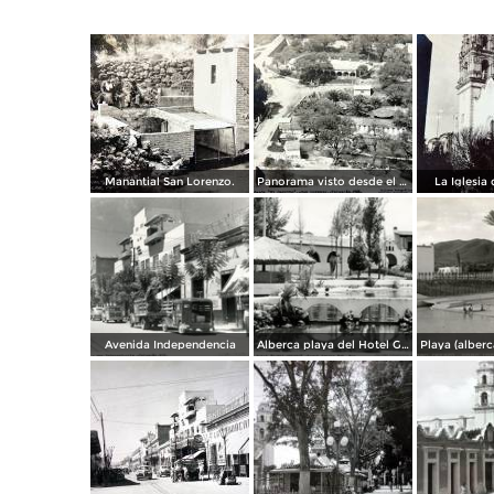
Manantial San Lorenzo.
Panorama visto desde el cerrito.
La Iglesia
Avenida Independencia
Alberca playa del Hotel Garci Crespo