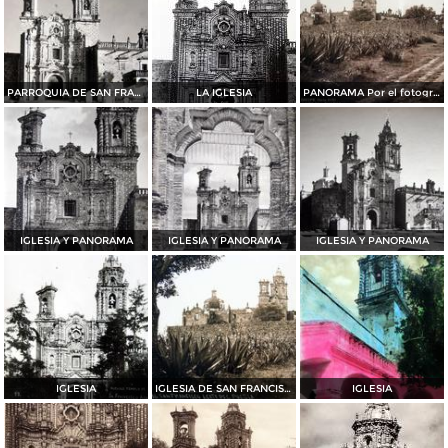
PARROQUIA DE SAN FRANCISCO
LA IGLESIA
PANORAMA Por el fotografo HUGO BREHME
IGLESIA Y PANORAMA
IGLESIA Y PANORAMA
IGLESIA Y PANORAMA
IGLESIA
IGLESIA DE SAN FRANCISCO Por el fotografo HUGO BREHME
IGLESIA