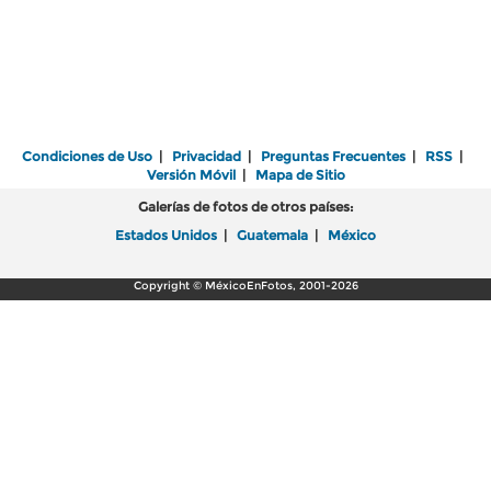
Condiciones de Uso
|
Privacidad
|
Preguntas Frecuentes
|
RSS
|
Versión Móvil
|
Mapa de Sitio
Galerías de fotos de otros países:
Estados Unidos
|
Guatemala
|
México
Copyright © MéxicoEnFotos, 2001-2026