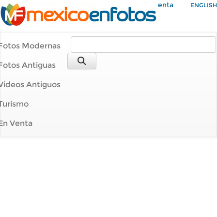
Mi Cuenta
ENGLISH
Fotos Modernas
Fotos Antiguas
Videos Antiguos
Turismo
En Venta