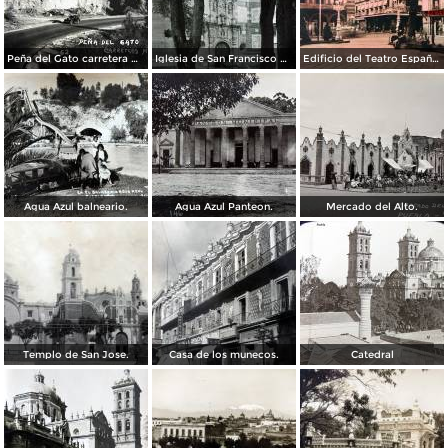
Peña del Gato carretera Mexico-Puebla
Iglesia de San Francisco por el Fotógrafo Hugo Brehme.
Edificio del Teatro Español.
Agua Azul balneario.
Agua Azul Panteon.
Mercado del Alto.
Templo de San Jose.
Casa de los munecos.
Catedral