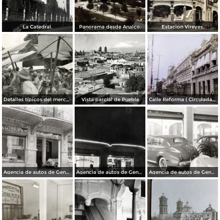
La Catedral.
Panorama desde Analco.
Estacion Vireyes.
Detalles típicos del mercado
Vista parcial de Puebla
Calle Reforma ( Circulada el 15 de Marzo de 1933 ).
Agencia de autos de General Motors
Agencia de autos de General Motors
Agencia de autos de General Motors