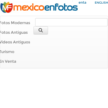
Mi Cuenta
ENGLISH
Fotos Modernas
Fotos Antiguas
Videos Antiguos
Turismo
En Venta