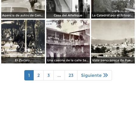
Agencia de autos de General Motors
Casa del Alfeñique
La Catedral por el fotografo William H. Rau.
El Zocalo .
Una casona de la calle Santa Ines # 5 ( Fechada el 5 de Mayo de 1892 ).
Vista panorámica de Puebla, con volcanes Popocatépetl (izq.) e Iztaccíhuatl (der.)
1
2
3
...
23
Siguiente