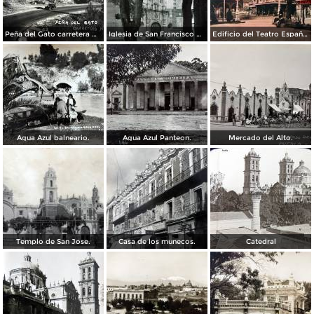
Peña del Gato carretera Mexico-Puebla
Iglesia de San Francisco por el Fotógrafo Hugo Brehme.
Edificio del Teatro Español.
Agua Azul balneario.
Agua Azul Panteon.
Mercado del Alto.
Templo de San Jose.
Casa de los munecos.
Catedral