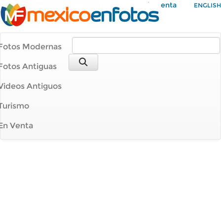
Mi Cuenta
ENGLISH
Fotos Modernas
Fotos Antiguas
Videos Antiguos
Turismo
En Venta