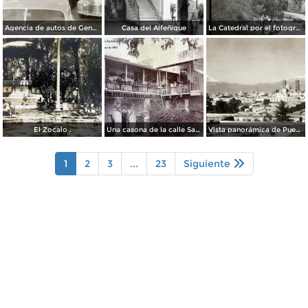
Agencia de autos de General Motors
Casa del Alfeñique
La Catedral por el fotografo William H. Rau.
El Zocalo .
Una casona de la calle Santa Ines # 5 ( Fechada el 5 de Mayo de 1892 ).
Vista panorámica de Puebla, con volcanes Popocatépetl (izq.) e Iztaccíhuatl (der.)
1
2
3
...
23
Siguiente