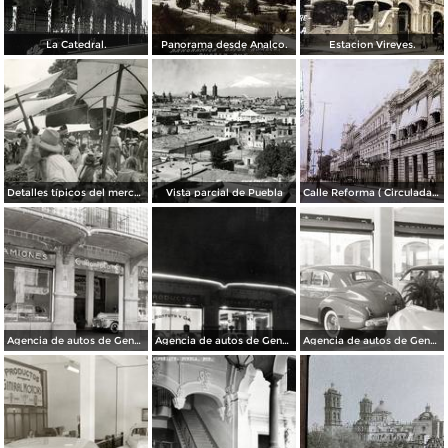
La Catedral.
Panorama desde Analco.
Estacion Vireyes.
Detalles típicos del mercado
Vista parcial de Puebla
Calle Reforma ( Circulada el 15 de Marzo de 1933 ).
Agencia de autos de General Motors
Agencia de autos de General Motors
Agencia de autos de General Motors