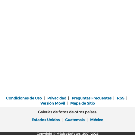
Condiciones de Uso
|
Privacidad
|
Preguntas Frecuentes
|
RSS
|
Versión Móvil
|
Mapa de Sitio
Galerías de fotos de otros países:
Estados Unidos
|
Guatemala
|
México
Copyright © MéxicoEnFotos, 2001-2026