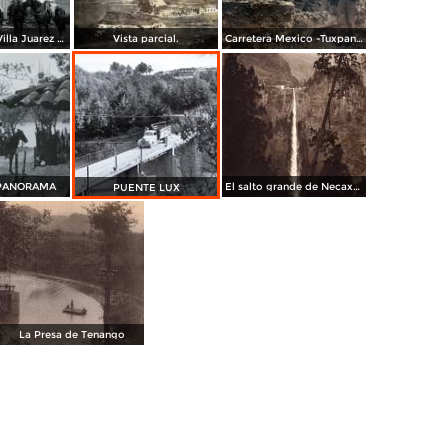
La Iglesia de Villa Juarez Necaxa Puebla .
Vista parcial.
Carretera Mexico -Tuxpan Veracruz Tramo Necaxa Villa Juarez Km.420
PANORAMA
El salto grande de Necaxa (180 metros de caída) (circa 1920)
PUENTE LUX
La Presa de Tenango