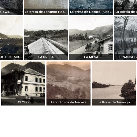
alows.
La presa de Tenango Necaxa Puebla.
La presa de Necaxa Puebla.
LA PRESA 14 DE DICIEMBREDE 1909
LA PRESA
LA MESA
JENANGO 
El Club
Panorámica de Necaxa
La Presa de Tenango