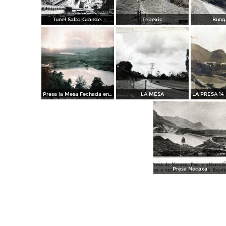
Tunel Salto Grande.
Tepexic
Bung
Presa la Mesa Fechada en Noviembre de 1916
LA MESA
Presa Necaxa