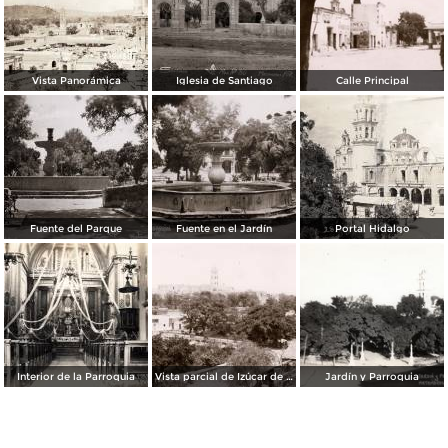
Vista Panorámica
Iglesia de Santiago
Calle Principal
Fuente del Parque
Fuente en el Jardín
Portal Hidalgo
Interior de la Parroquia
Vista parcial de Izúcar de Matamoros
Jardín y Parroquia