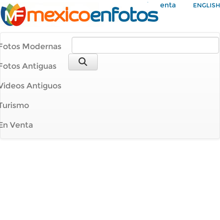
Mi Cuenta
ENGLISH
Fotos Modernas
Fotos Antiguas
Videos Antiguos
Turismo
En Venta