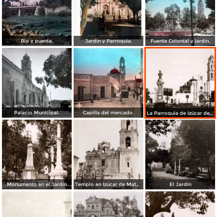
Rio y puente.
Jardin y Parroquia.
Fuente Colonial y jardin.
Palacio Municipal.
Capilla del mercado.
La Parroquia de Izúcar de Matamoros
Monumento en el Jardín
Templo en Izúcar de Matamoros
El Jardín