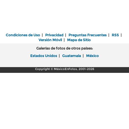
Condiciones de Uso
|
Privacidad
|
Preguntas Frecuentes
|
RSS
|
Versión Móvil
|
Mapa de Sitio
Galerías de fotos de otros países:
Estados Unidos
|
Guatemala
|
México
Copyright © MéxicoEnFotos, 2001-2026