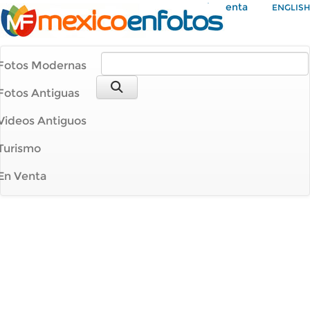
Mi Cuenta
ENGLISH
Fotos Modernas
Fotos Antiguas
Videos Antiguos
Turismo
En Venta