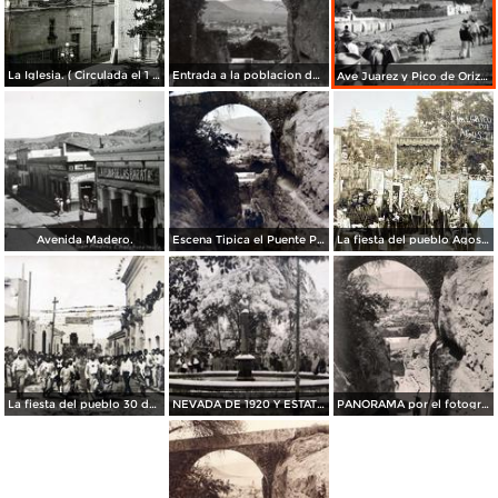
La Iglesia. ( Circulada el 1 de Marzo de 1928 ).
Entrada a la poblacion de Chalchicomula.
Ave Juarez y Pico de Orizaba San Andres Chalchicomula.
Avenida Madero.
Escena Tipica el Puente Por el fotografo Hugo Brehme
La fiesta del pueblo Agosto de 1911
La fiesta del pueblo 30 de Agosto de 1920
NEVADA DE 1920 Y ESTATUA DE HIDALGO
PANORAMA por el fotografo HUGO BREHME