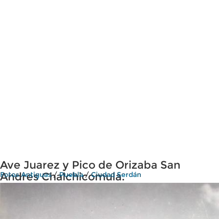
Ave Juarez y Pico de Orizaba San
Andres Chalchicomula.
Fotos Antiguas
/
Puebla
/
Ciudad Serdán