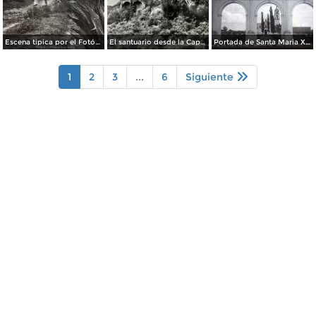
Escena tipica por el Fotógrafo Hugo Brehme.
El santuario desde la Capilla Real
Portada de Santa Maria Xixitla.
1
2
3
...
6
Siguiente