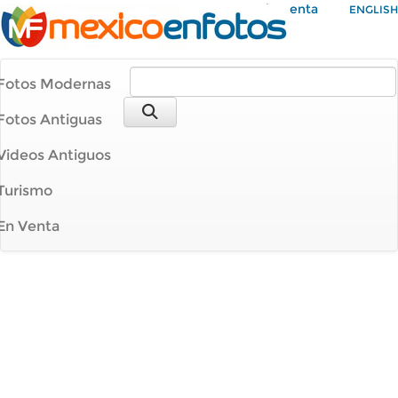
Mi Cuenta
ENGLISH
Fotos Modernas
Fotos Antiguas
Videos Antiguos
Turismo
En Venta