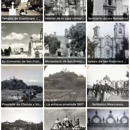
Templo de Guadalupe. ( Circulada el 23 de Julio de 1940 ).
Interior de la casa comercial del Sr. A. E. Porras
Santuario de los Remedios
Ex Convento de San Francisco
Monasterio de San Francisco cerca de Cholula, por el fotógrafo T. Enami, de Yokohama, Japón (1934)
Iglesia de San Francisco Acatepec Cholula Puebla.
Piramide de Cholula y Volcan Ixtaccihuatl.
La antigua piramide 1907
Soldados Mexicanos.