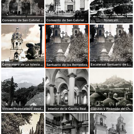
Convento de San Gabriel Alrededores de Cholula, Puebla 1947
Convento de San Gabriel Alrededores de Cholula, Puebla 1947
Tonalcalli.
Campanero de La Iglesia de Cholula. ( Circulada el 21 de Noviembre de 1935 ).
Escaleraal Santuario de Los Remedios
Santuario de los Remedios
Volcan Popocateptl desde las cupulas de Cholula.
Interior de la Capilla Real
Cúpulas y Pirámide de Cholula