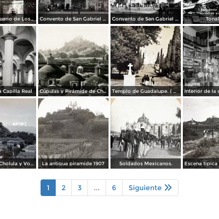
Cruz del Santuario de Los Remedios.
Convento de San Gabriel Alrededores de Cholula, Puebla 1947
Convento de San Gabriel Alrededores de Cholula, Puebla 1947
Tonal
a Capilla Real
Cúpulas y Pirámide de Cholula
Templo de Guadalupe. ( Circulada el 23 de Julio de 1940 ).
Piramide de Cholula y Volcan Ixtaccihuatl.
La antigua piramide 1907
Soldados Mexicanos.
1
2
3
...
6
Siguiente