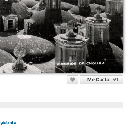
Me Gusta
49
gístrate