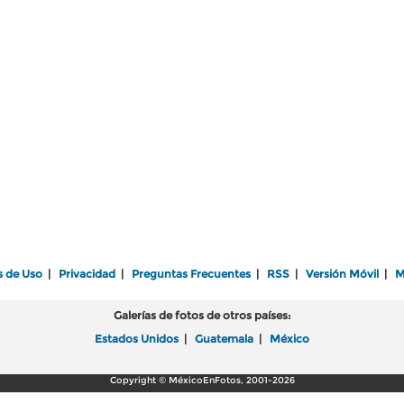
s de Uso
|
Privacidad
|
Preguntas Frecuentes
|
RSS
|
Versión Móvil
|
M
Galerías de fotos de otros países:
Estados Unidos
|
Guatemala
|
México
Copyright © MéxicoEnFotos, 2001-2026