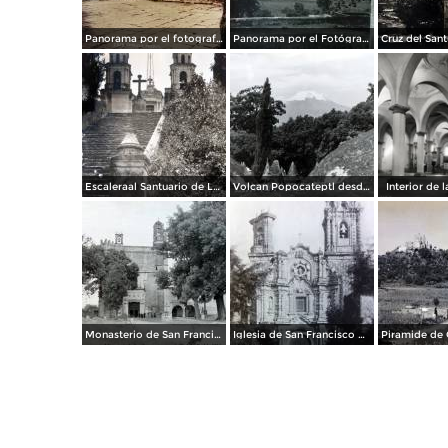
Panorama por el fotografo Hugo Brehme.
Panorama por el Fotógrafo Hugo Brehme.
Escaleraal Santuario de Los Remedios
Volcan Popocateptl desde las cupulas de Cholula.
Interior de l
Monasterio de San Francisco cerca de Cholula, por el fotógrafo T. Enami, de Yokohama, Japón (1934)
Iglesia de San Francisco Acatepec Cholula Puebla.