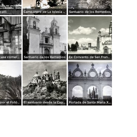
calli.
Campanero de La Iglesia de Cholula. ( Circulada el 21 de Noviembre de 1935 ).
Santuario de los Remedios
Interior de la casa comercial del Sr. A. E. Porras
Santuario de los Remedios
Ex Convento de San Francisco
Escena tipica por el Fotógrafo Hugo Brehme.
El santuario desde la Capilla Real
Portada de Santa Maria Xixitla.