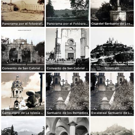
Panorama por el fotografo Hugo Brehme.
Panorama por el Fotógrafo Hugo Brehme.
Cruz del Santuario de Los Remedios.
Convento de San Gabriel Alrededores de Cholula, Puebla 1947
Convento de San Gabriel Alrededores de Cholula, Puebla 1947
Tonalcalli.
Campanero de La Iglesia de Cholula. ( Circulada el 21 de Noviembre de 1935 ).
Santuario de los Remedios
Escaleraal Santuario de Los Remedios