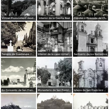
Volcan Popocateptl desde las cupulas de Cholula.
Interior de la Capilla Real
Cúpulas y Pirámide de Cholula
Templo de Guadalupe. ( Circulada el 23 de Julio de 1940 ).
Interior de la casa comercial del Sr. A. E. Porras
Santuario de los Remedios
Ex Convento de San Francisco
Monasterio de San Francisco cerca de Cholula, por el fotógrafo T. Enami, de Yokohama, Japón (1934)
Iglesia de San Francisco Acatepec Cholula Puebla.