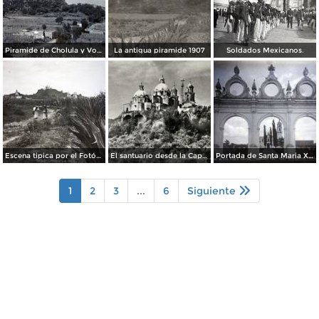
Piramide de Cholula y Volcan Ixtaccihuatl.
La antigua piramide 1907
Soldados Mexicanos.
Escena tipica por el Fotógrafo Hugo Brehme.
El santuario desde la Capilla Real
Portada de Santa Maria Xixitla.
1
2
3
...
6
Siguiente