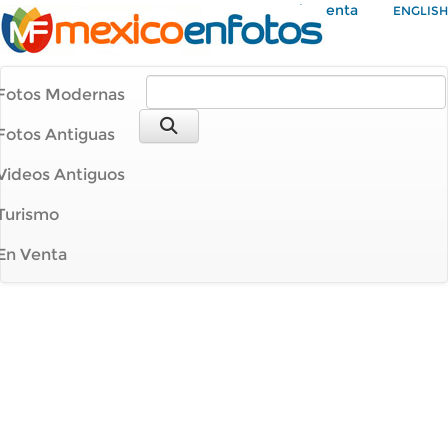
Mi Cuenta
ENGLISH
Fotos Modernas
Fotos Antiguas
Videos Antiguos
Turismo
En Venta