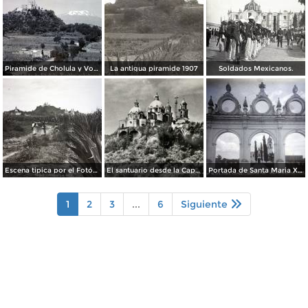
Piramide de Cholula y Volcan Ixtaccihuatl.
La antigua piramide 1907
Soldados Mexicanos.
Escena tipica por el Fotógrafo Hugo Brehme.
El santuario desde la Capilla Real
Portada de Santa Maria Xixitla.
1
2
3
...
6
Siguiente