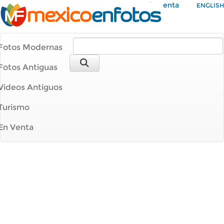
Mi Cuenta
ENGLISH
Fotos Modernas
Fotos Antiguas
Videos Antiguos
Turismo
En Venta