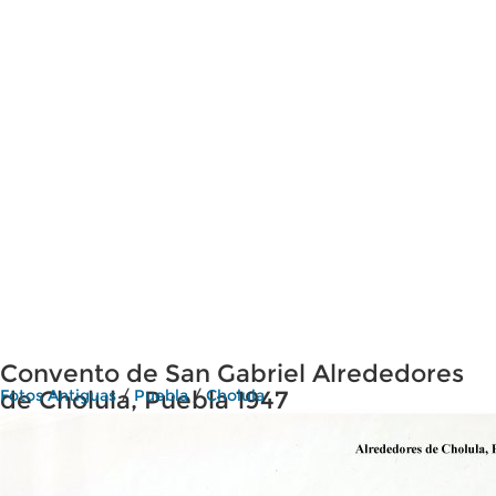
Convento de San Gabriel Alrededores
de Cholula, Puebla 1947
Fotos Antiguas
/
Puebla
/
Cholula