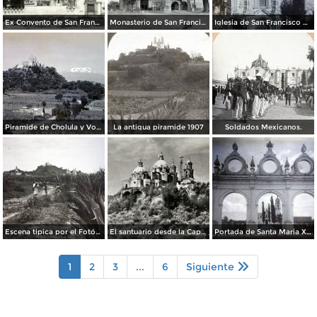
Ex Convento de San Francisco
Monasterio de San Francisco cerca de Cholula, por el fotógrafo T. Enami, de Yokohama, Japón (1934)
Iglesia de San Francisco Acatepec Cholula Puebla.
Piramide de Cholula y Volcan Ixtaccihuatl.
La antigua piramide 1907
Soldados Mexicanos.
Escena tipica por el Fotógrafo Hugo Brehme.
El santuario desde la Capilla Real
Portada de Santa Maria Xixitla.
1
2
3
...
6
Siguiente