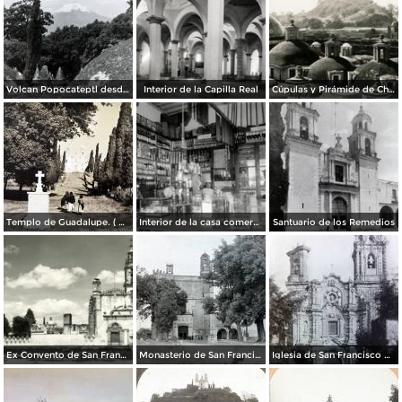
Volcan Popocateptl desde las cupulas de Cholula.
Interior de la Capilla Real
Cúpulas y Pirámide de Cholula
Templo de Guadalupe. ( Circulada el 23 de Julio de 1940 ).
Interior de la casa comercial del Sr. A. E. Porras
Santuario de los Remedios
Ex Convento de San Francisco
Monasterio de San Francisco cerca de Cholula, por el fotógrafo T. Enami, de Yokohama, Japón (1934)
Iglesia de San Francisco Acatepec Cholula Puebla.