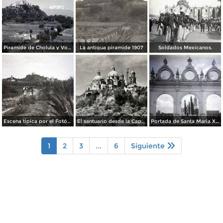
Piramide de Cholula y Volcan Ixtaccihuatl.
La antigua piramide 1907
Soldados Mexicanos.
Escena tipica por el Fotógrafo Hugo Brehme.
El santuario desde la Capilla Real
Portada de Santa Maria Xixitla.
1
2
3
...
6
Siguiente