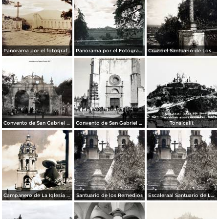
Panorama por el fotografo Hugo Brehme.
Panorama por el Fotógrafo Hugo Brehme.
Cruz del Santuario de Los Remedios.
Convento de San Gabriel Alrededores de Cholula, Puebla 1947
Convento de San Gabriel Alrededores de Cholula, Puebla 1947
Tonalcalli.
Campanero de La Iglesia de Cholula. ( Circulada el 21 de Noviembre de 1935 ).
Santuario de los Remedios
Escaleraal Santuario de Los Remedios