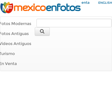
Mi Cuenta
ENGLISH
Fotos Modernas
Fotos Antiguas
Videos Antiguos
Turismo
En Venta