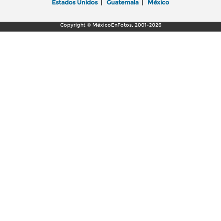
Estados Unidos
|
Guatemala
|
México
Copyright © MéxicoEnFotos, 2001-2026