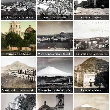
La Ciudad de Atlixco San Miguel.
Mercado Iturbide.
Escena callejera.
Parroquia de Atlixco
Vista panoramica. ( Circulada el 24 de Mayo de 1908 ).
Los Socios de la cooperativa de obreros de Metepec Atlixco Puebla Julio de 1926
Construccion de la carretera Atlixco San Martin,.
Volcan Popocatépetl y fabrica de Metepec.
Escena callejera.