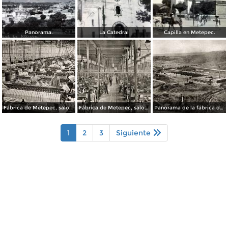
Panorama.
La Catedral
Capilla en Metepec.
Fábrica de Metepec, salon de devanadoras
Fábrica de Metepec, salon de telares
Panorama de la fábrica de Metepec
1
2
3
Siguiente