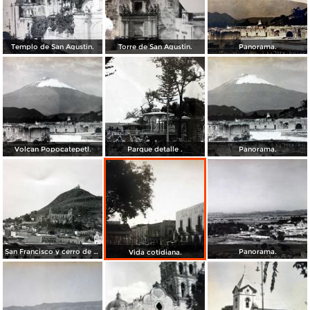
Templo de San Agustin.
Torre de San Agustin.
Panorama.
Volcan Popocatepetl.
Parque detalle .
Panorama.
San Francisco y cerro de San Miguel.
Panorama.
Vida cotidiana.