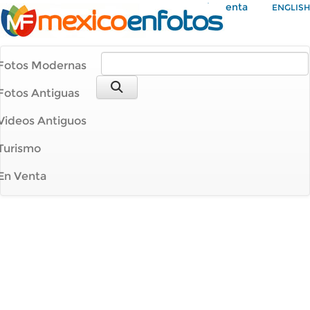
Mi Cuenta
ENGLISH
Fotos Modernas
Fotos Antiguas
Videos Antiguos
Turismo
En Venta