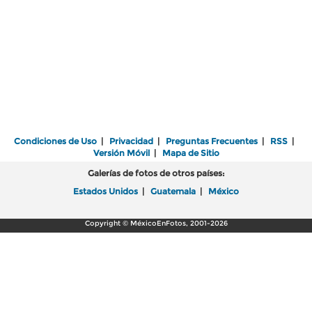
Condiciones de Uso
|
Privacidad
|
Preguntas Frecuentes
|
RSS
|
Versión Móvil
|
Mapa de Sitio
Galerías de fotos de otros países:
Estados Unidos
|
Guatemala
|
México
Copyright © MéxicoEnFotos, 2001-2026