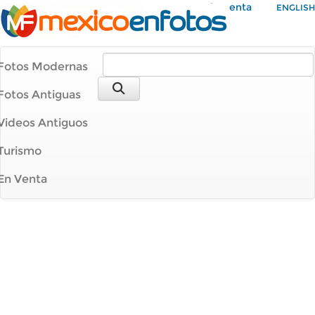
Mi Cuenta
ENGLISH
Fotos Modernas
Fotos Antiguas
Videos Antiguos
Turismo
En Venta