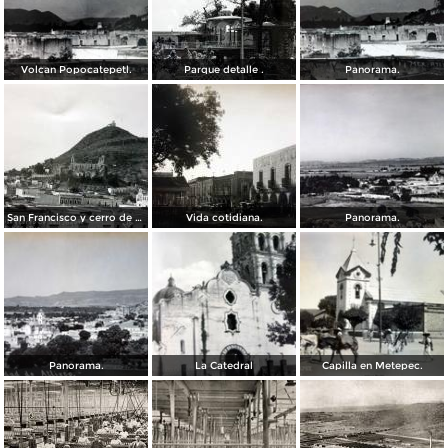
Volcan Popocatepetl.
Parque detalle .
Panorama.
San Francisco y cerro de San Miguel.
Vida cotidiana.
Panorama.
Panorama.
La Catedral
Capilla en Metepec.