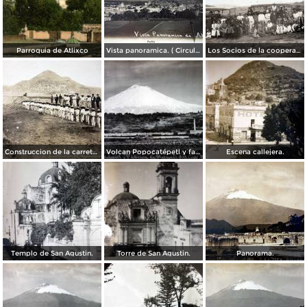
Parroquia de Atlixco
Vista panoramica. ( Circulada el 24 de Mayo de 1908 ).
Los Socios de la cooperativa de obreros de Metepec Atlixco Puebla Julio de 1926
Construccion de la carretera Atlixco San Martin,.
Volcan Popocatépetl y fabrica de Metepec.
Escena callejera.
Templo de San Agustin.
Torre de San Agustin.
Panorama.