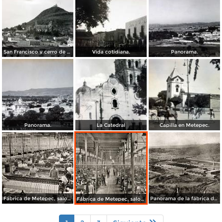
San Francisco y cerro de San Miguel.
Vida cotidiana.
Panorama.
Panorama.
La Catedral
Capilla en Metepec.
Fábrica de Metepec, salon de devanadoras
Panorama de la fábrica de Metepec
Fábrica de Metepec, salon de telares