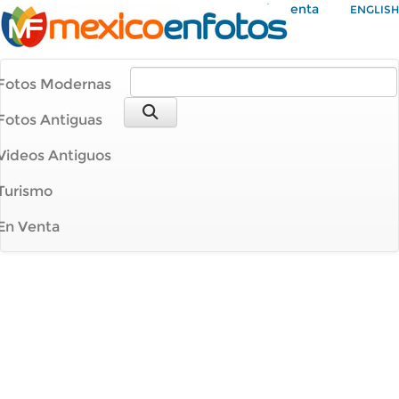
Mi Cuenta
ENGLISH
Fotos Modernas
Fotos Antiguas
Videos Antiguos
Turismo
En Venta