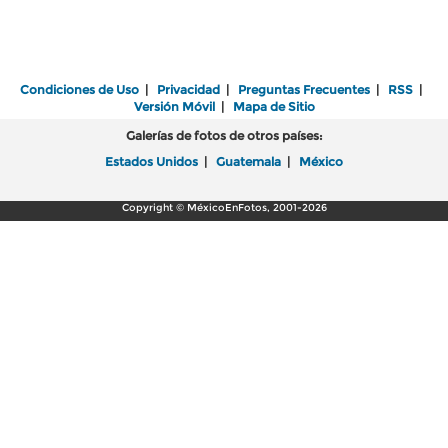
Condiciones de Uso
|
Privacidad
|
Preguntas Frecuentes
|
RSS
|
Versión Móvil
|
Mapa de Sitio
Galerías de fotos de otros países:
Estados Unidos
|
Guatemala
|
México
Copyright © MéxicoEnFotos, 2001-2026