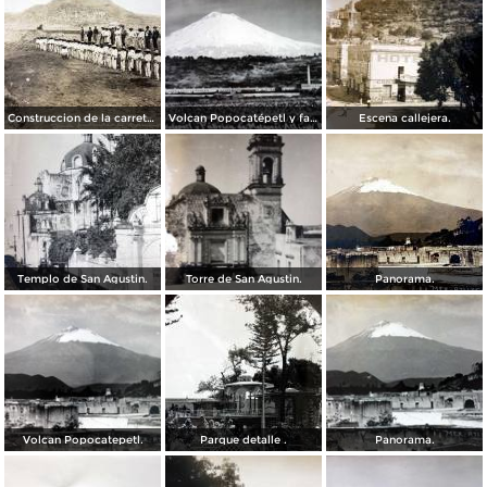
Construccion de la carretera Atlixco San Martin,.
Volcan Popocatépetl y fabrica de Metepec.
Escena callejera.
Templo de San Agustin.
Torre de San Agustin.
Panorama.
Volcan Popocatepetl.
Parque detalle .
Panorama.