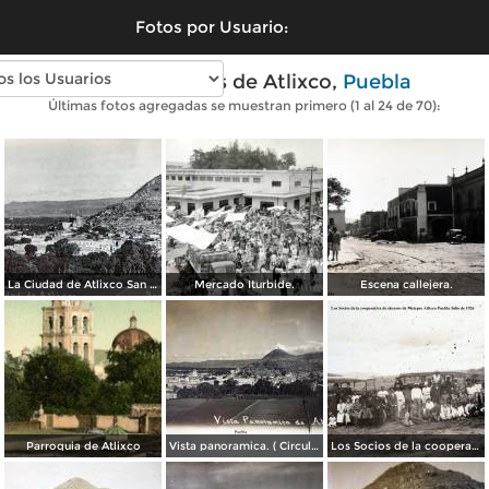
Fotos por Usuario:
Fotos antiguas de Atlixco,
Puebla
Últimas fotos agregadas se muestran primero (1 al 24 de 70):
La Ciudad de Atlixco San Miguel.
Mercado Iturbide.
Escena callejera.
Parroquia de Atlixco
Vista panoramica. ( Circulada el 24 de Mayo de 1908 ).
Los Socios de la cooperativa de obreros de Metepec Atlixco Puebla Julio de 1926