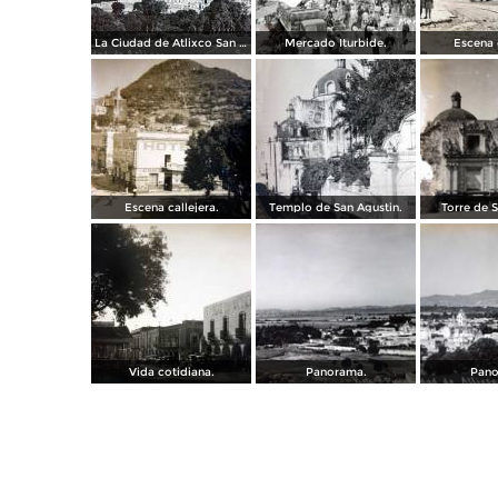
La Ciudad de Atlixco San Miguel.
Mercado Iturbide.
Escena c
Escena callejera.
Templo de San Agustin.
Torre de S
Vida cotidiana.
Panorama.
Pano