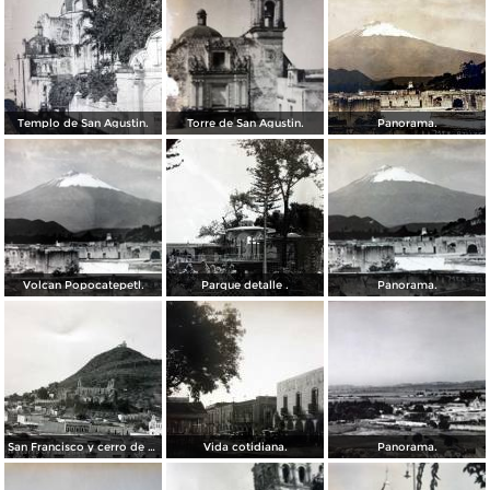
Templo de San Agustin.
Torre de San Agustin.
Panorama.
Volcan Popocatepetl.
Parque detalle .
Panorama.
San Francisco y cerro de San Miguel.
Vida cotidiana.
Panorama.