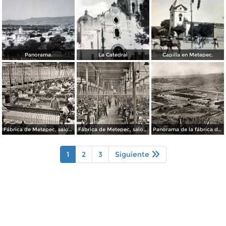
Panorama.
La Catedral
Capilla en Metepec.
Fábrica de Metepec, salon de devanadoras
Fábrica de Metepec, salon de telares
Panorama de la fábrica de Metepec
1
2
3
Siguiente