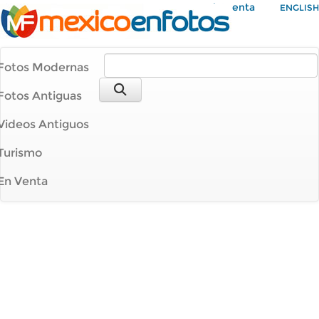
Mi Cuenta
ENGLISH
Fotos Modernas
Fotos Antiguas
Videos Antiguos
Turismo
En Venta