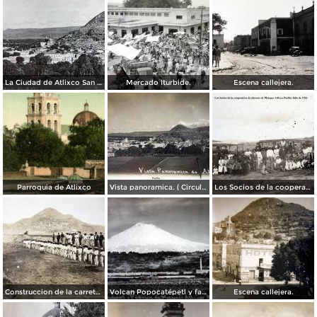
La Ciudad de Atlixco San Miguel.
Mercado Iturbide.
Escena callejera.
Parroquia de Atlixco
Vista panoramica. ( Circulada el 24 de Mayo de 1908 ).
Los Socios de la cooperativa de obreros de Metepec Atlixco Puebla Julio de 1926
Construccion de la carretera Atlixco San Martin,.
Volcan Popocatépetl y fabrica de Metepec.
Escena callejera.