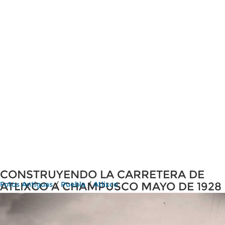
CONSTRUYENDO LA CARRETERA DE
ATLIXCO A CHAMPUSCO MAYO DE 1928
Fotos Antiguas
/
Puebla
/
Atlixco