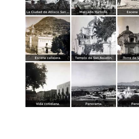
La Ciudad de Atlixco San Miguel.
Mercado Iturbide.
Escena c
Escena callejera.
Templo de San Agustin.
Torre de S
Vida cotidiana.
Panorama.
Pano