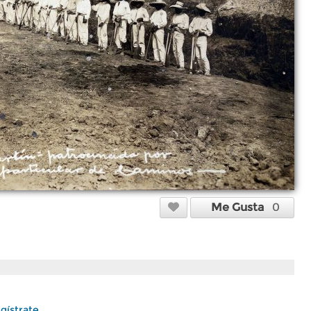
Me Gusta
0
gístrate