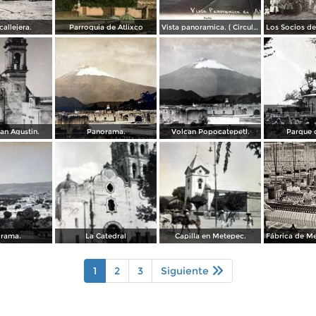
allejera.
Parroquia de Atlixco
Vista panoramica. ( Circulada el 24 de Mayo de 1908 ).
an Agustin.
Panorama.
Volcan Popocatepetl.
Parque d
rama.
La Catedral
Capilla en Metepec.
1
2
3
Siguiente