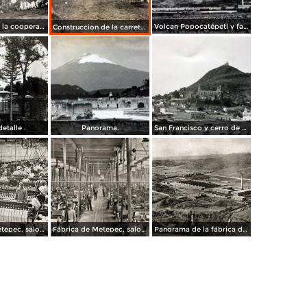
Los Socios de la cooperativa de obreros de Metepec Atlixco Puebla Julio de 1926
Volcan Popocatépetl y fabrica de Metepec.
Construccion de la carretera Atlixco San Martin,.
etalle .
Panorama.
San Francisco y cerro de San Miguel.
Fábrica de Metepec, salon de devanadoras
Fábrica de Metepec, salon de telares
Panorama de la fábrica de Metepec