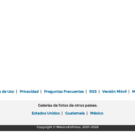
s de Uso
|
Privacidad
|
Preguntas Frecuentes
|
RSS
|
Versión Móvil
|
M
Galerías de fotos de otros países:
Estados Unidos
|
Guatemala
|
México
Copyright © MéxicoEnFotos, 2001-2026