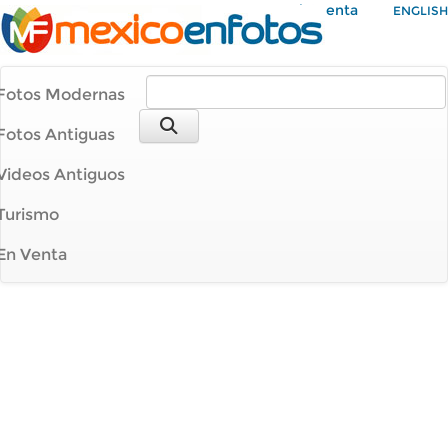
Mi Cuenta
ENGLISH
Fotos Modernas
Fotos Antiguas
Videos Antiguos
Turismo
En Venta