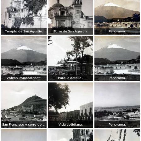
Templo de San Agustin.
Torre de San Agustin.
Panorama.
Volcan Popocatepetl.
Parque detalle .
Panorama.
San Francisco y cerro de San Miguel.
Vida cotidiana.
Panorama.