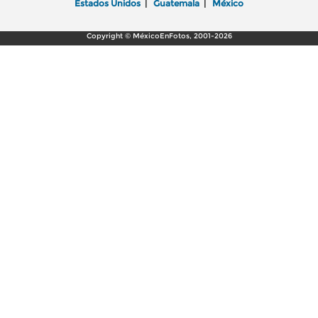
Estados Unidos
|
Guatemala
|
México
Copyright © MéxicoEnFotos, 2001-2026