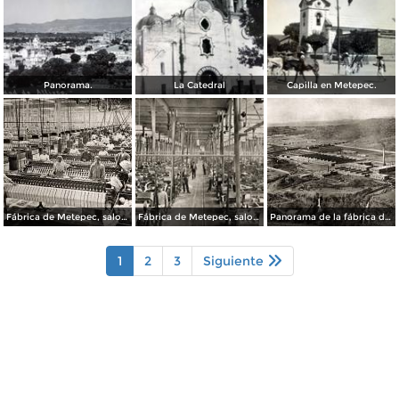
Panorama.
La Catedral
Capilla en Metepec.
Fábrica de Metepec, salon de devanadoras
Fábrica de Metepec, salon de telares
Panorama de la fábrica de Metepec
1
2
3
Siguiente