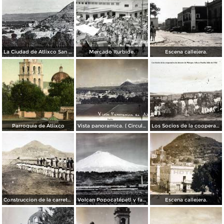
La Ciudad de Atlixco San Miguel.
Mercado Iturbide.
Escena callejera.
Parroquia de Atlixco
Vista panoramica. ( Circulada el 24 de Mayo de 1908 ).
Los Socios de la cooperativa de obreros de Metepec Atlixco Puebla Julio de 1926
Construccion de la carretera Atlixco San Martin,.
Volcan Popocatépetl y fabrica de Metepec.
Escena callejera.