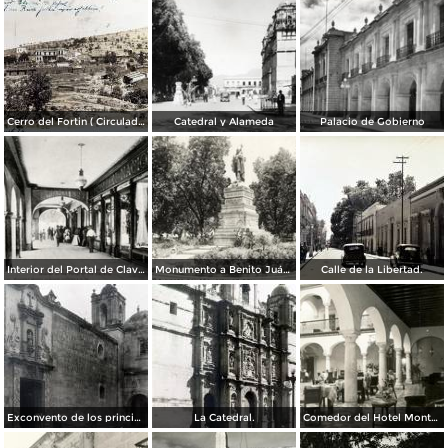
Cerro del Fortin ( Circulada el 17 de Agosto de 1926 ).
Catedral y Alameda
Palacio de Gobierno
Interior del Portal de Clavería
Monumento a Benito Juárez
Calle de la Libertad.
Exconvento de los principes.
La Catedral.
Comedor del Hotel Monte Albán