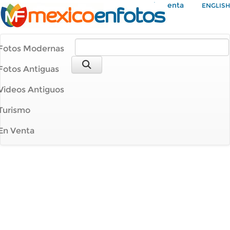
Mi Cuenta
ENGLISH
Fotos Modernas
Fotos Antiguas
Videos Antiguos
Turismo
En Venta