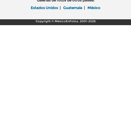
Galerías de fotos de otros países:
Estados Unidos
|
Guatemala
|
México
Copyright © MéxicoEnFotos, 2001-2026