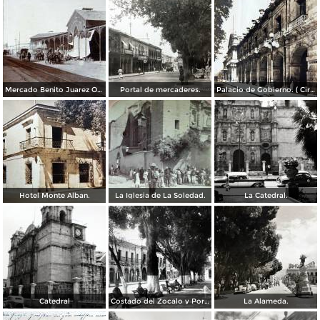
Mercado Benito Juarez Oaxaca 1899
Portal de mercaderes.
Palacio de Gobierno. ( Circulada el 3 de Febrero de 1933 ).
Hotel Monte Alban.
La Iglesia de La Soledad.
La Catedral.
Catedral
Costado del Zocalo y Portal de Mercaderes.
La Alameda.