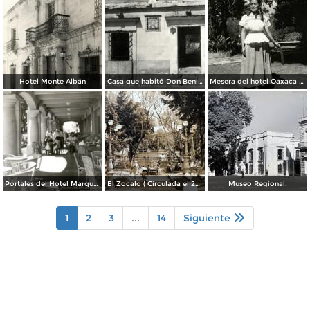
Hotel Monte Albán
Casa que habitó Don Benito Juárez
Mesera del hotel Oaxaca Courts vistiendo traje típico
Portales del Hotel Marqués del Valle
El Zocalo ( Circulada el 23 de Julio de 1953 ).
Museo Regional.
1
2
3
...
14
Siguiente