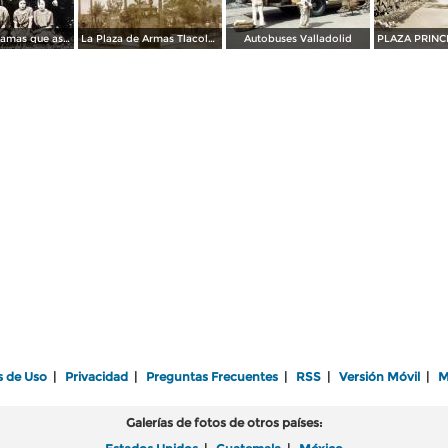
Reunion de damas que asistieron al banquete en honor a Sr Obispo Francisco Campos Angeles.
La Plaza de Armas Tlacolula de Matamoros, Oaxaca.
Autobuses Valladolid
s de Uso
|
Privacidad
|
Preguntas Frecuentes
|
RSS
|
Versión Móvil
|
M
Galerías de fotos de otros países: