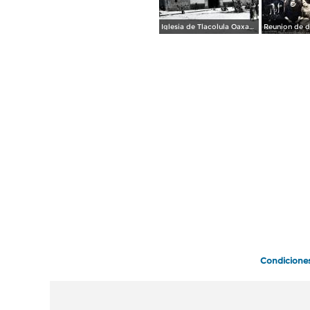
Iglesia de Tlacolula Oaxaca.
Condicione