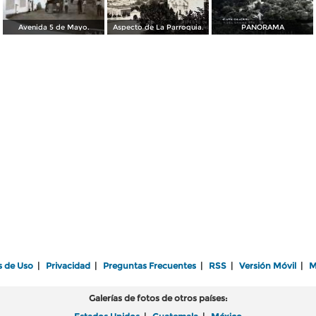
Avenida 5 de Mayo.
Aspecto de La Parroquia.
PANORAMA
s de Uso
|
Privacidad
|
Preguntas Frecuentes
|
RSS
|
Versión Móvil
|
M
Galerías de fotos de otros países: