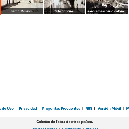
Barrio Morelos.
Calle principal.
Panorama y cerro colorado.
s de Uso
|
Privacidad
|
Preguntas Frecuentes
|
RSS
|
Versión Móvil
|
M
Galerías de fotos de otros países: