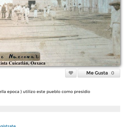
Me Gusta
0
lla epoca ) utilizo este pueblo como presidio
gístrate