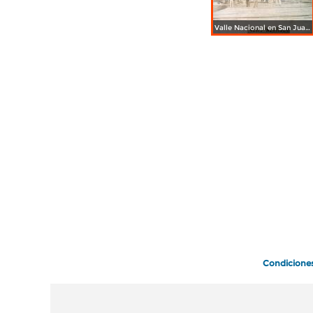
Valle Nacional en San Juan Bautista Cuicatlán, Oaxaca.
Condicione