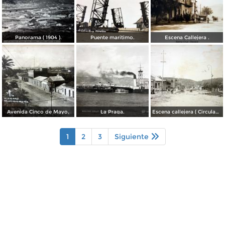
Panorama ( 1904 ).
Puente maritimo.
Escena Callejera .
Avenida Cinco de Mayo.
La Praga.
Escena callejera ( Circulada el 29 de Octubre de 1922 ).
1
2
3
Siguiente