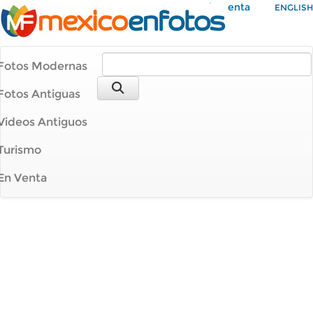
Mi Cuenta
ENGLISH
Fotos Modernas
Fotos Antiguas
Videos Antiguos
Turismo
En Venta