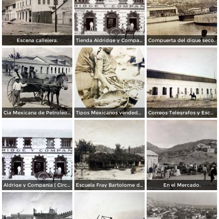
Escena callejera.
Tienda Aldridge y Compañía
Compuerta del dique seco.
Cia Mexicana de Petroleos.
Tipos Mexicanos vendedora de Camarones y Pescado.
Correos Telegrafos y Escuela.
Aldrige y Compania ( Circulada el 22 de Marzo de 1910 ).
Escuela Fray Bartolome de Las Casass.
En el Mercado.