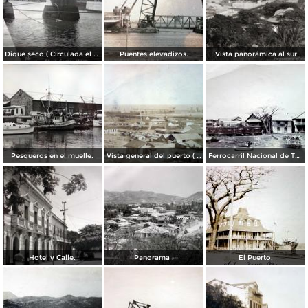
Dique seco ( Circulada el 2 de abril de 1913 ).
Puentes elevadizos.
Vista panorámica al sur
Pesqueros en el muelle.
Vista general del puerto ( Circulada el 31 de Abril de 1919 ).
Ferrocarril Nacional de Tehuantepec
Hotel y Calle.
Panorama .
El Puerto.