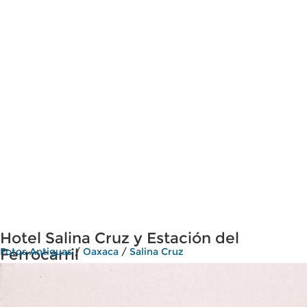
Hotel Salina Cruz y Estación del
Ferrocarril
Fotos Antiguas
/
Oaxaca
/
Salina Cruz