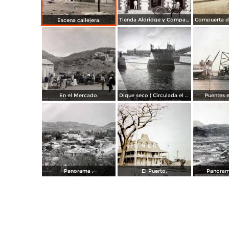
Tienda Aldridge y Compañía
Compuerta de
Escena callejera.
En el Mercado.
Dique seco ( Circulada el 2 de abril de 1913 ).
Puentes e
Panorama .
El Puerto.
Panorama