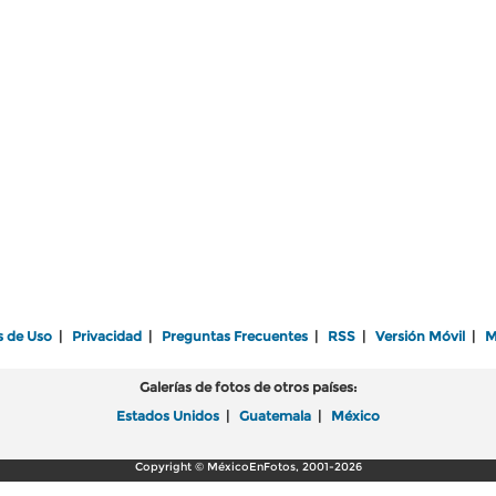
s de Uso
|
Privacidad
|
Preguntas Frecuentes
|
RSS
|
Versión Móvil
|
M
Galerías de fotos de otros países:
Estados Unidos
|
Guatemala
|
México
Copyright © MéxicoEnFotos, 2001-2026