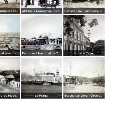
Correos Telegrafos y Escuela.
Aldrige y Compania ( Circulada el 22 de Marzo de 1910 ).
Escuela Fray Bartolome de Las Casass.
Vista general del puerto ( Circulada el 31 de Abril de 1919 ).
Ferrocarril Nacional de Tehuantepec
Hotel y Calle.
co de Mayo.
La Praga.
Escena callejera ( Circulada el 29 de Octubre de 1922 ).