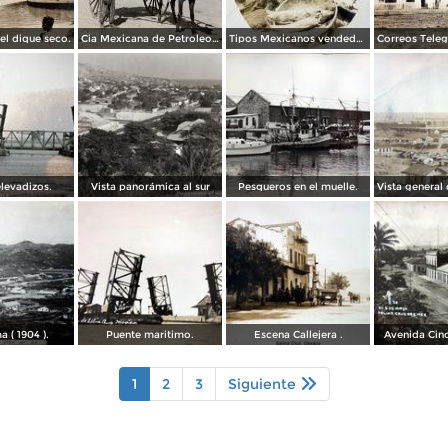
l dique seco.
Cia Mexicana de Petroleos.
Tipos Mexicanos vendedora de Camarones y Pescado.
levadizos.
Vista panorámica al sur
Pesqueros en el muelle.
 ( 1904 ).
Puente maritimo.
Escena Callejera .
Avenida Cin
1
2
3
Siguiente