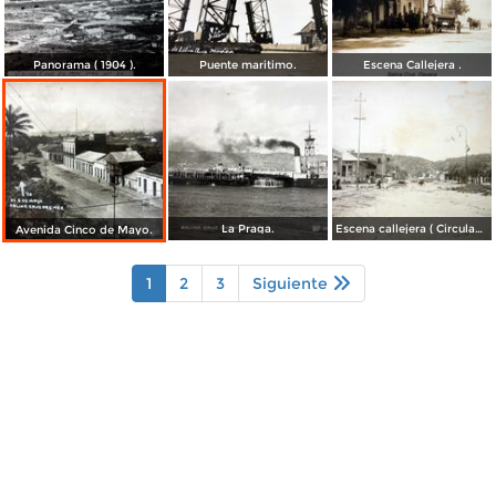
Panorama ( 1904 ).
Puente maritimo.
Escena Callejera .
La Praga.
Escena callejera ( Circulada el 29 de Octubre de 1922 ).
Avenida Cinco de Mayo.
1
2
3
Siguiente