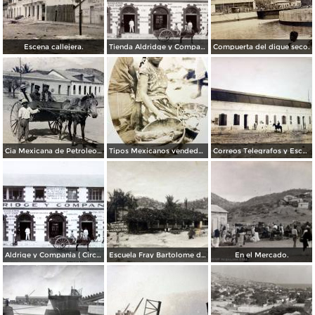
Escena callejera.
Tienda Aldridge y Compañía
Compuerta del dique seco.
Cia Mexicana de Petroleos.
Tipos Mexicanos vendedora de Camarones y Pescado.
Correos Telegrafos y Escuela.
Aldrige y Compania ( Circulada el 22 de Marzo de 1910 ).
Escuela Fray Bartolome de Las Casass.
En el Mercado.