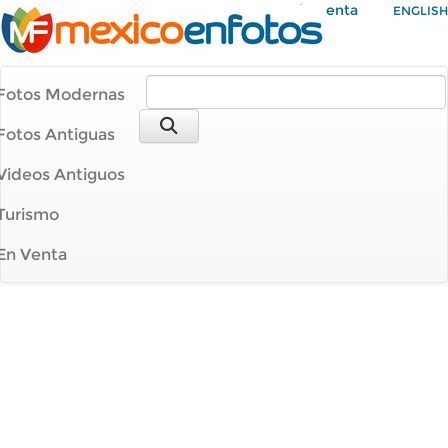
Mi Cuenta
ENGLISH
Fotos Modernas
Fotos Antiguas
Videos Antiguos
Turismo
En Venta