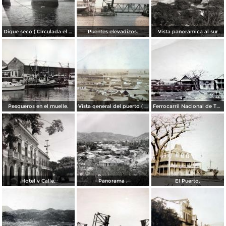
Dique seco ( Circulada el 2 de abril de 1913 ).
Puentes elevadizos.
Vista panorámica al sur
Pesqueros en el muelle.
Vista general del puerto ( Circulada el 31 de Abril de 1919 ).
Ferrocarril Nacional de Tehuantepec
Hotel y Calle.
Panorama .
El Puerto.