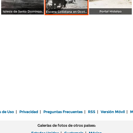
Iglesia de Santo Domingo.
Portal Hidalgo
Escena Cotidiana en Ocotlan de Morelos Oaxaca
s de Uso
|
Privacidad
|
Preguntas Frecuentes
|
RSS
|
Versión Móvil
|
M
Galerías de fotos de otros países: