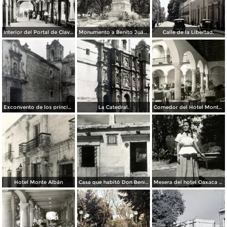
Interior del Portal de Clavería
Monumento a Benito Juárez
Calle de la Libertad.
Exconvento de los principes.
La Catedral.
Comedor del Hotel Monte Albán
Hotel Monte Albán
Casa que habitó Don Benito Juárez
Mesera del hotel Oaxaca Courts vistiendo traje típico