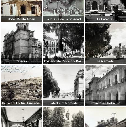
Hotel Monte Alban.
La Iglesia de La Soledad.
La Catedral.
Catedral
Costado del Zocalo y Portal de Mercaderes.
La Alameda.
Cerro del Fortin ( Circulada el 17 de Agosto de 1926 ).
Catedral y Alameda
Palacio de Gobierno