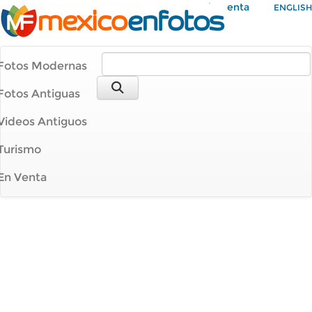
Mi Cuenta
ENGLISH
Fotos Modernas
Fotos Antiguas
Videos Antiguos
Turismo
En Venta