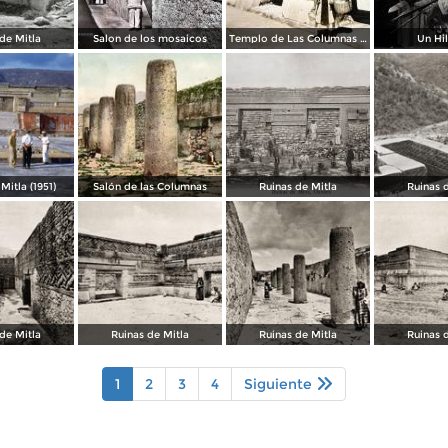
de Mitla
Salon de los mosaicos
Templo de Las Columnas Mitla, Oaxaca.
Un Hi
Mitla (1951)
Salón de las Columnas
Ruinas de Mitla
Ruinas 
de Mitla
Ruinas de Mitla
Ruinas de Mitla
Ruinas 
1
2
3
4
Siguiente