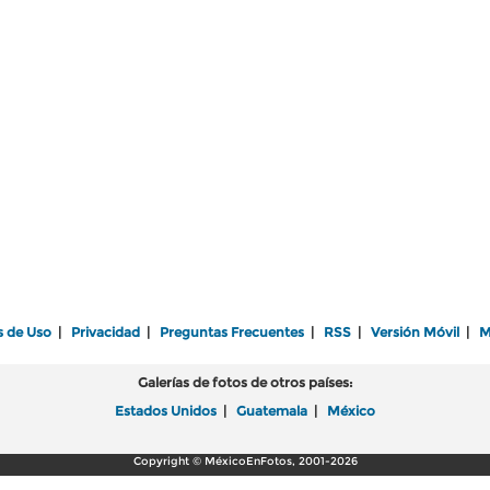
s de Uso
|
Privacidad
|
Preguntas Frecuentes
|
RSS
|
Versión Móvil
|
M
Galerías de fotos de otros países:
Estados Unidos
|
Guatemala
|
México
Copyright © MéxicoEnFotos, 2001-2026