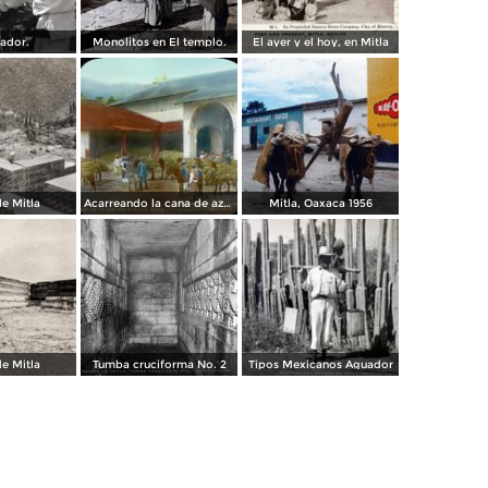
lador.
Monolitos en El templo.
El ayer y el hoy, en Mitla
de Mitla
Acarreando la cana de azucar a la molienda por el Fotógrafo Charles B. Waite 1904.
Mitla, Oaxaca 1956
de Mitla
Tumba cruciforma No. 2
Tipos Mexicanos Aguador