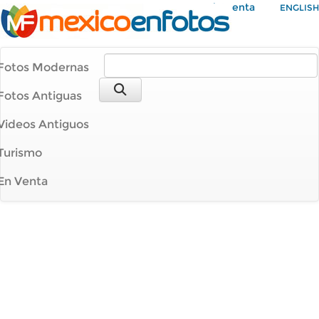
Mi Cuenta
ENGLISH
Fotos Modernas
Fotos Antiguas
Videos Antiguos
Turismo
En Venta