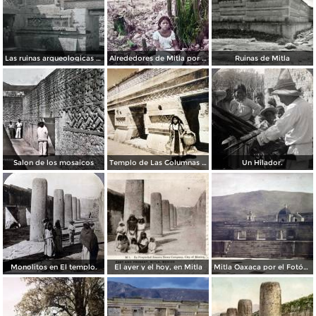
Las ruinas arqueologicas Por el fotografo Hugo Brehme.
Alrededores de Mitla por el fotografo Charles Bolbruge.
Ruinas de Mitla
Salon de los mosaicos
Templo de Las Columnas Mitla, Oaxaca.
Un Hilador.
Monolitos en El templo.
El ayer y el hoy, en Mitla
Mitla Oaxaca por el Fotógrafo Hugo Brehme.