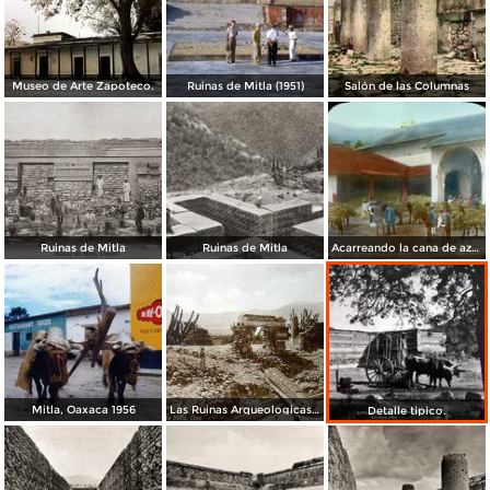
Museo de Arte Zapoteco.
Ruinas de Mitla (1951)
Salón de las Columnas
Ruinas de Mitla
Ruinas de Mitla
Acarreando la cana de azucar a la molienda por el Fotógrafo Charles B. Waite 1904.
Mitla, Oaxaca 1956
Las Ruinas Arqueologicas de Mitla por Hugo Brehme.
Detalle tipico.