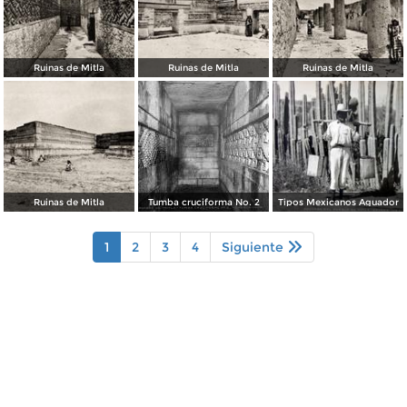
Ruinas de Mitla
Ruinas de Mitla
Ruinas de Mitla
Ruinas de Mitla
Tumba cruciforma No. 2
Tipos Mexicanos Aguador
1
2
3
4
Siguiente