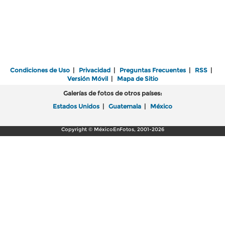
Condiciones de Uso
|
Privacidad
|
Preguntas Frecuentes
|
RSS
|
Versión Móvil
|
Mapa de Sitio
Galerías de fotos de otros países:
Estados Unidos
|
Guatemala
|
México
Copyright © MéxicoEnFotos, 2001-2026