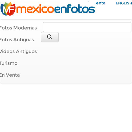
Mi Cuenta
ENGLISH
Fotos Modernas
Fotos Antiguas
Videos Antiguos
Turismo
En Venta