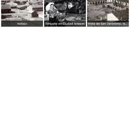
Vallejo
Tehuana en Ciudad Ixtepec
Vista de San Jerónimo, Istmo de Tehuantepec