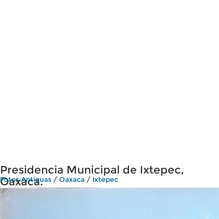
Presidencia Municipal de Ixtepec,
Oaxaca.
Fotos Antiguas
/
Oaxaca
/
Ixtepec