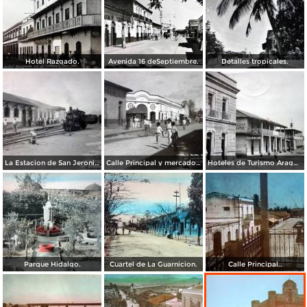
Hotel Razgado.
Avenida 16 deSeptiembre.
Detalles tropicales.
La Estacion de San Jeronimo.
Calle Principal y mercado( Circulada el 22 de Noviembre de 1954 ).
Hoteles de Turismo Aragon y Mexico. ( Circulada el 11 de Agosto de 1941 ).
Parque Hidalgo.
Cuartel de La Guarnicion.
Calle Principal..