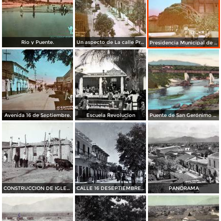
Rio y Puente.
Un aspecto de La calle Prol.
Presidencia Municipal de Ixtepec, Oaxaca.
Avenida 16 de Septiembre.
Escuela Revolucion
Puente de San Gerónimo del Ferrocarril Nacional de Tehuantepec
CONSTRUCCION DE IGLESIA
CALLE 16 DESEPTIEMBRE PANORAMA
PANORAMA