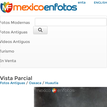
Mi Cuenta
ENGLISH
Fotos Modernas
Fotos Antiguas
Videos Antiguos
Turismo
En Venta
Vista Parcial
Fotos Antiguas
/
Oaxaca
/
Huautla