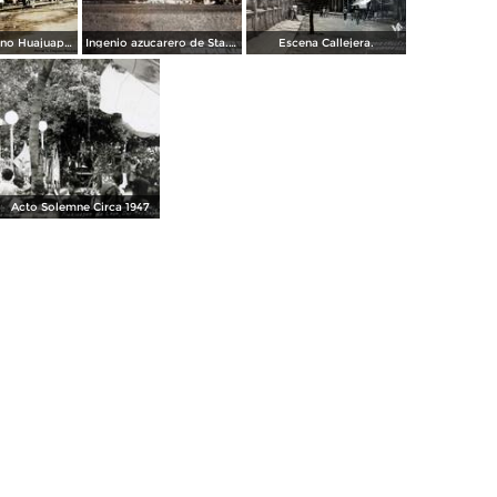
Portal V. Trujano Huajuapan de León, Oaxaca
Ingenio azucarero de Sta. Teresa.
Escena Callejera.
Acto Solemne Circa 1947