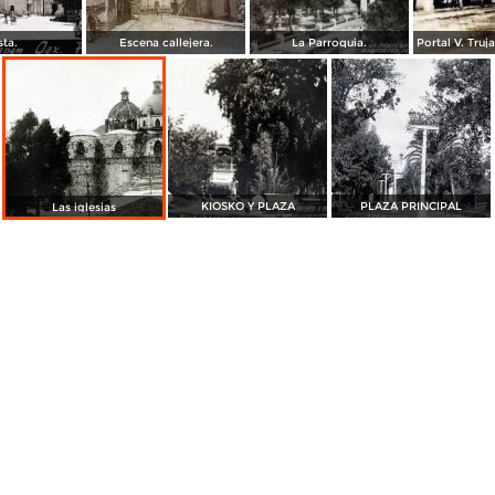
sta.
Escena callejera.
La Parroquia.
KIOSKO Y PLAZA
PLAZA PRINCIPAL
Las iglesias