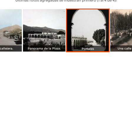
Últimas fotos agregadas se muestran primero (1 al 4 de 4):
allejera.
Panorama de la Plaza.
Una calle
Portales