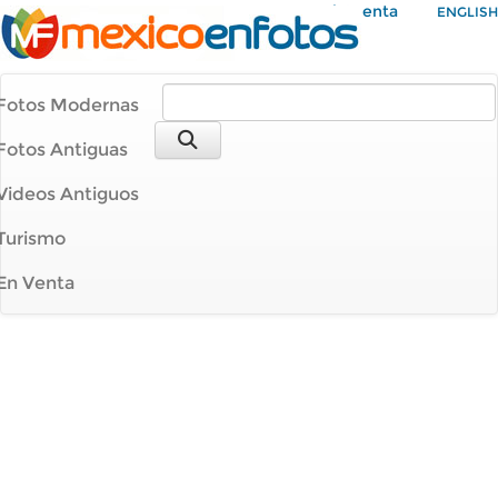
Mi Cuenta
ENGLISH
Fotos Modernas
Fotos Antiguas
Videos Antiguos
Turismo
En Venta