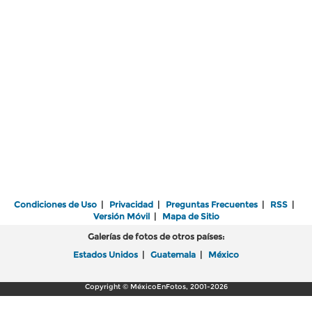
Condiciones de Uso
|
Privacidad
|
Preguntas Frecuentes
|
RSS
|
Versión Móvil
|
Mapa de Sitio
Galerías de fotos de otros países:
Estados Unidos
|
Guatemala
|
México
Copyright © MéxicoEnFotos, 2001-2026