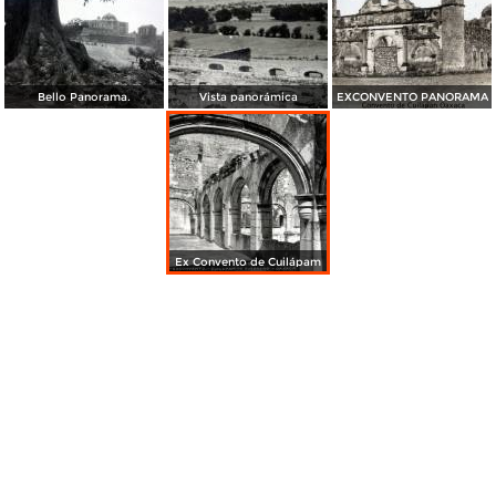
Bello Panorama.
Vista panorámica
EXCONVENTO PANORAMA
Ex Convento de Cuilápam