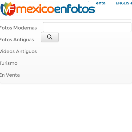
Mi Cuenta
ENGLISH
Fotos Modernas
Fotos Antiguas
Videos Antiguos
Turismo
En Venta