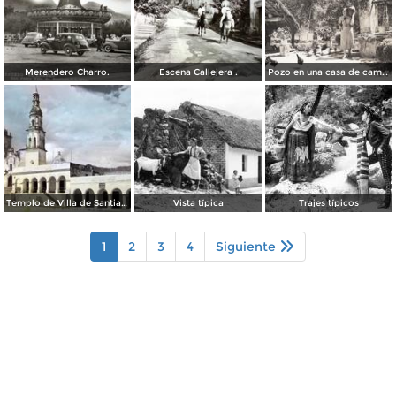
Merendero Charro.
Escena Callejera .
Pozo en una casa de campo
Templo de Villa de Santiago
Vista típica
Trajes típicos
1
2
3
4
Siguiente