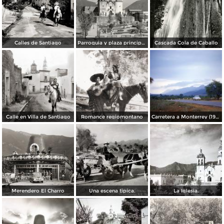
Calles de Santiago
Parroquia y plaza principal de Santiago
Cascada Cola de Caballo
Calle en Villa de Santiago
Romance regiomontano
Carretera a Monterrey (1954)
Merendero El Charro
Una escena tipica.
La Iglesia.