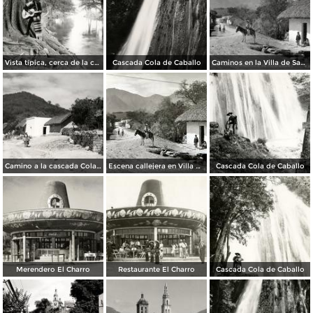
Vista típica, cerca de la cascada Cola de Caballo
Cascada Cola de Caballo
Caminos en la Villa de Santiago
Camino a la cascada Cola de Caballo
Escena callejera en Villa de Santiago..
Cascada Cola de Caballo
Merendero El Charro
Restaurante El Charro
Cascada Cola de Caballo