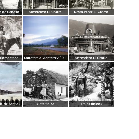
a de Caballo
Merendero El Charro
Restaurante El Charro
giomontano
Carretera a Monterrey (1954)
Merendero El Charro
Templo de Villa de Santiago
Vista típica
Trajes típicos