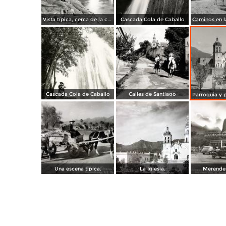
Vista típica, cerca de la cascada Cola de Caballo
Cascada Cola de Caballo
Cascada Cola de Caballo
Calles de Santiago
Una escena tipica.
La Iglesia.
Merender