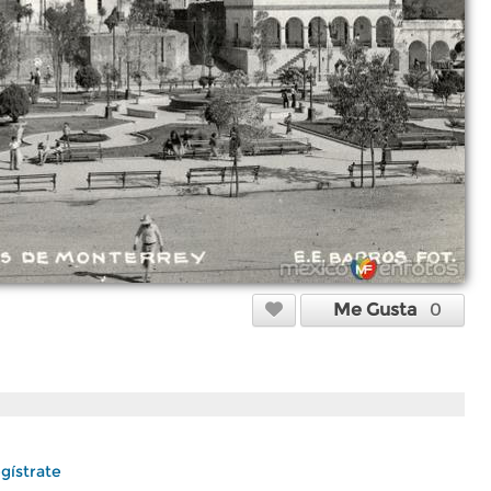
Me Gusta
0
gístrate