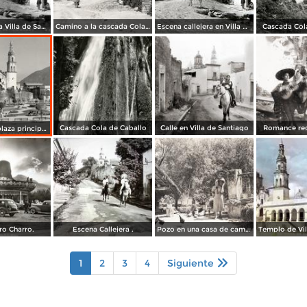
Caminos en la Villa de Santiago
Camino a la cascada Cola de Caballo
Escena callejera en Villa de Santiago..
Cascada Col
Cascada Cola de Caballo
Calle en Villa de Santiago
Romance re
Parroquia y plaza principal de Santiago
o Charro.
Escena Callejera .
Pozo en una casa de campo
1
2
3
4
Siguiente