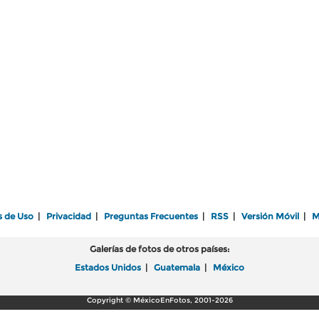
s de Uso
|
Privacidad
|
Preguntas Frecuentes
|
RSS
|
Versión Móvil
|
M
Galerías de fotos de otros países:
Estados Unidos
|
Guatemala
|
México
Copyright © MéxicoEnFotos, 2001-2026