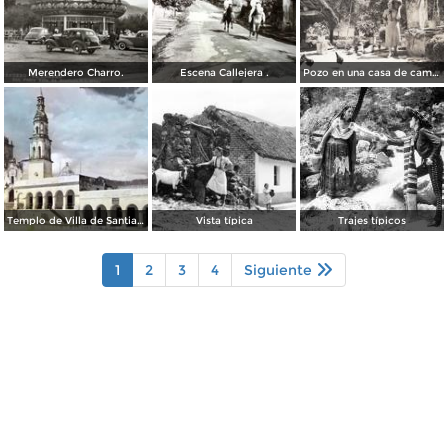
Merendero Charro.
Escena Callejera .
Pozo en una casa de campo
Templo de Villa de Santiago
Vista típica
Trajes típicos
1
2
3
4
Siguiente