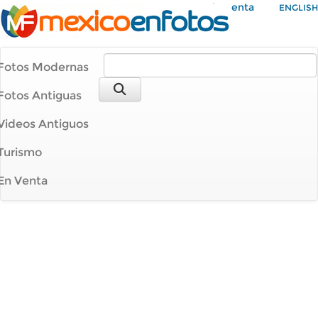
Mi Cuenta
ENGLISH
Fotos Modernas
Fotos Antiguas
Videos Antiguos
Turismo
En Venta