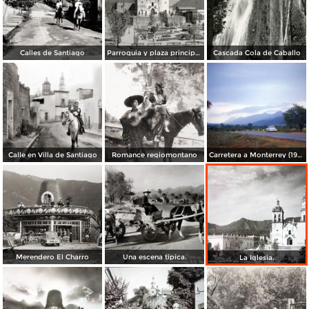
Calles de Santiago
Parroquia y plaza principal de Santiago
Cascada Cola de Caballo
Calle en Villa de Santiago
Romance regiomontano
Carretera a Monterrey (1954)
Merendero El Charro
Una escena tipica.
La Iglesia.