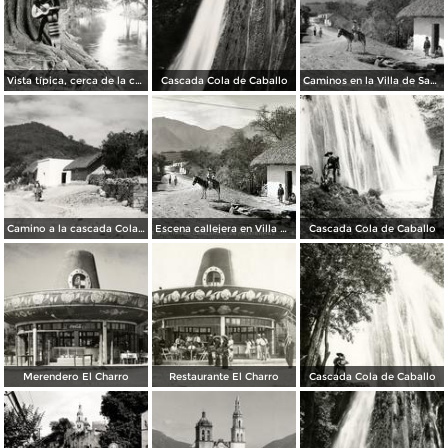
Vista típica, cerca de la cascada Cola de Caballo
Cascada Cola de Caballo
Caminos en la Villa de Santiago
Camino a la cascada Cola de Caballo
Escena callejera en Villa de Santiago..
Cascada Cola de Caballo
Merendero El Charro
Restaurante El Charro
Cascada Cola de Caballo