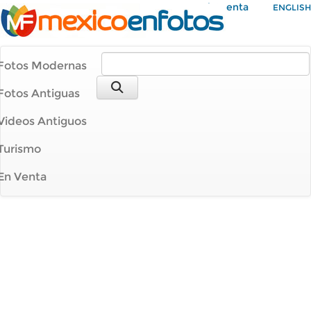
Mi Cuenta
ENGLISH
Fotos Modernas
Fotos Antiguas
Videos Antiguos
Turismo
En Venta