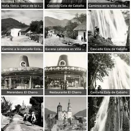
Vista típica, cerca de la cascada Cola de Caballo
Cascada Cola de Caballo
Caminos en la Villa de Santiago
Camino a la cascada Cola de Caballo
Escena callejera en Villa de Santiago..
Cascada Cola de Caballo
Merendero El Charro
Restaurante El Charro
Cascada Cola de Caballo