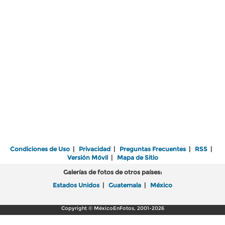
Condiciones de Uso
|
Privacidad
|
Preguntas Frecuentes
|
RSS
|
Versión Móvil
|
Mapa de Sitio
Galerías de fotos de otros países:
Estados Unidos
|
Guatemala
|
México
Copyright © MéxicoEnFotos, 2001-2026