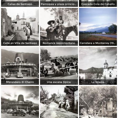
Calles de Santiago
Parroquia y plaza principal de Santiago
Cascada Cola de Caballo
Calle en Villa de Santiago
Romance regiomontano
Carretera a Monterrey (1954)
Merendero El Charro
Una escena tipica.
La Iglesia.