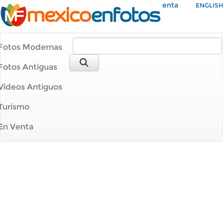
Mi Cuenta
ENGLISH
Fotos Modernas
Fotos Antiguas
Videos Antiguos
Turismo
En Venta