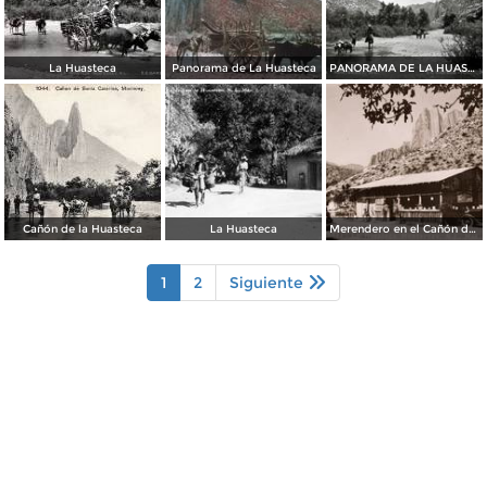
La Huasteca
Panorama de La Huasteca
PANORAMA DE LA HUASTECA
Cañón de la Huasteca
La Huasteca
Merendero en el Cañón de La Huasteca
1
2
Siguiente