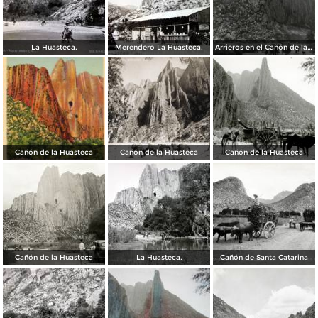
La Huasteca.
Merendero La Huasteca.
Arrieros en el Cañón de la Huasteca
Cañón de la Huasteca
Cañón de la Huasteca
Cañón de la Huasteca
Cañón de la Huasteca
La Huasteca.
Cañón de Santa Catarina