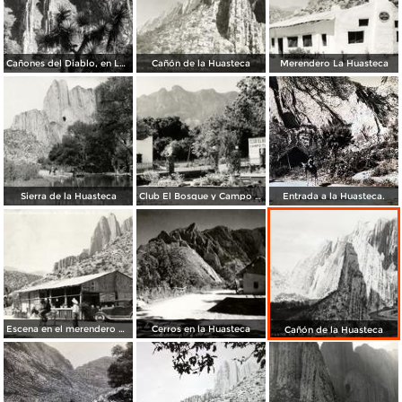
Cañones del Diablo, en La Huasteca
Cañón de la Huasteca
Merendero La Huasteca
Sierra de la Huasteca
Club El Bosque y Campo Turista
Entrada a la Huasteca.
Escena en el merendero de la Huasteca
Cerros en la Huasteca
Cañón de la Huasteca