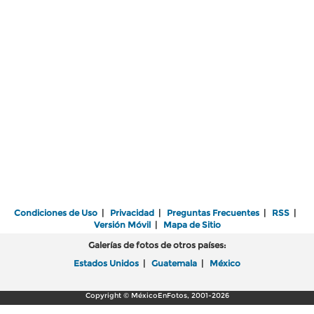
Condiciones de Uso
|
Privacidad
|
Preguntas Frecuentes
|
RSS
|
Versión Móvil
|
Mapa de Sitio
Galerías de fotos de otros países:
Estados Unidos
|
Guatemala
|
México
Copyright © MéxicoEnFotos, 2001-2026