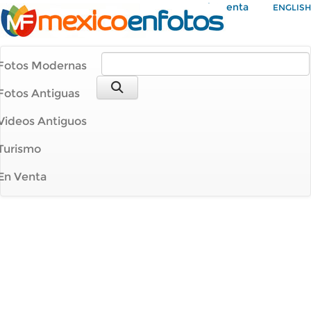
Mi Cuenta
ENGLISH
Fotos Modernas
Fotos Antiguas
Videos Antiguos
Turismo
En Venta