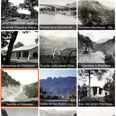
Hotel de Chipinque Sierra Anáhuac
Puente de la Colonia del Valle
Carretera Monterrey - Chipinque
Bungalows de Chipinque, en la Sierra de Anáhuac
El valle, visto desde Chipinque
Carretera a Chipinque
Calles de San Pedro, con el cerro de la Eme (1954)
Dep. del Hotel Chipinique en La Sierra del Anahuac.
Camino a Chipinque