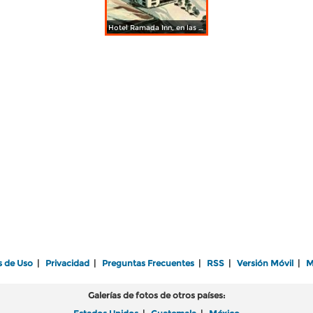
Hotel Ramada Inn, en las faldas del cerro del Topo Chico
s de Uso
|
Privacidad
|
Preguntas Frecuentes
|
RSS
|
Versión Móvil
|
M
Galerías de fotos de otros países: