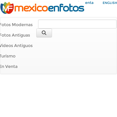
Mi Cuenta
ENGLISH
Fotos Modernas
Fotos Antiguas
Videos Antiguos
Turismo
En Venta