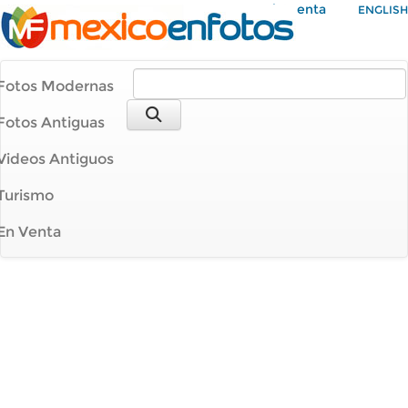
Mi Cuenta
ENGLISH
Fotos Modernas
Fotos Antiguas
Videos Antiguos
Turismo
En Venta