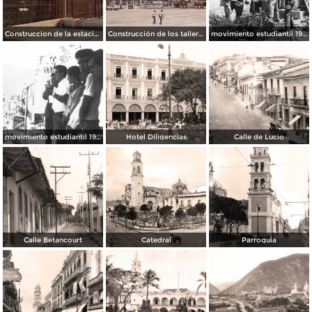
Construccion de la estacion cuauhtemoc
Construcción de los talleres del metro
movimiento estudiantil 1966
movimiento estudiantil 1966
Hotel Diligencias
Calle de Lucio
Calle Betancourt
Catedral
Parroquia