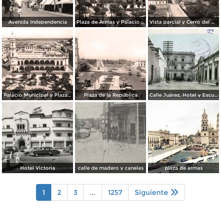
Avenida Independencia
Plaza de Armas y Palacio Municipal
Vista parcial y Cerro del Borrego
Palacio Municipal y Plaza de Armas
Plaza de la República
Calle Juárez, Hotel y Escuela Oficial No. 136
Hotel Victoria
calle de madero y canelas
plaza de armas
1
2
3
...
1257
Siguiente