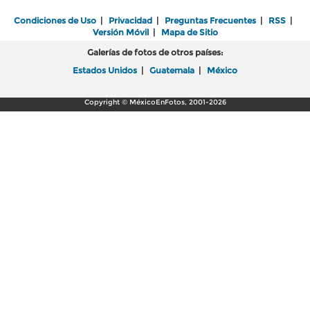
Condiciones de Uso
|
Privacidad
|
Preguntas Frecuentes
|
RSS
|
Versión Móvil
|
Mapa de Sitio
Galerías de fotos de otros países:
Estados Unidos
|
Guatemala
|
México
Copyright © MéxicoEnFotos, 2001-2026