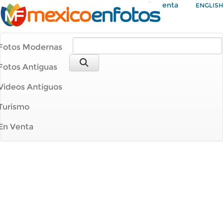
Mi Cuenta
ENGLISH
Fotos Modernas
Fotos Antiguas
Videos Antiguos
Turismo
En Venta