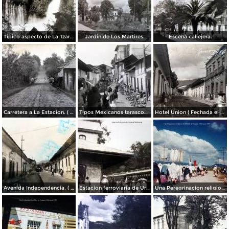
Tipico aspecto de La Tzaracua.
Jardin de Los Martires.
Escena callejera.
Carretera a La Estacion. ( Circulada el 26 de Junio de 1932 ).
Tipos Mexicanos tarascos en dia de mercado..
Hotel Union ( Fechada el 18 de Junio de 1916 ).
Avenida Independencia. ( Circulada el 21 de Julio de 1955 ).
Estacion ferroviaria de Uruapan Michoacán ( Circulada el 24 de Mayo de 1930 ).
Una Peregrinacion religiosa alrededores de Uruapan, Michoacán 1960