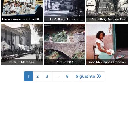
Ninos comprando barrilitos en Uruapan, Michoacán 1960.
La Calle de Lloreda.
La Plaza Fray Juan de San Miguel.
Portal F Mercado.
Parque 1954
Tipos Mexicanos Trabajando en la laca.
1
2
3
...
8
Siguiente