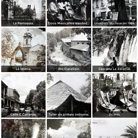
La Parroquia.
Tipos Mexicanos Vendedores de vandejas.
Uruapan, Michoacán 1964.
La Iglesia.
Rio Cupatizio.
Cascada La Zaracua.
Calle E Carranza.
Taller de pintura indigena.
Jicaras.