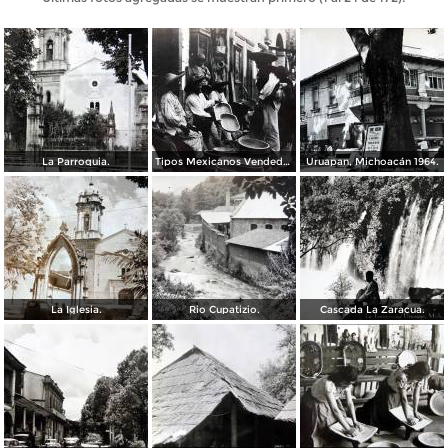
La Parroquia.
Tipos Mexicanos Vendedores de vandejas.
Uruapan, Michoacán 1964.
La Iglesia.
Rio Cupatizio.
Cascada La Zaracua.