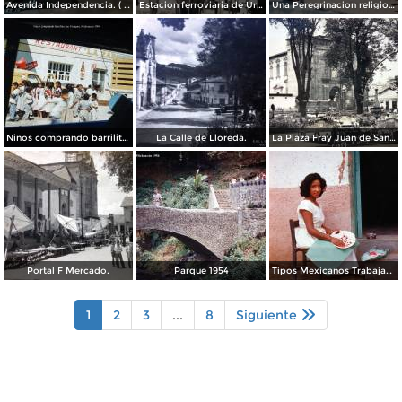
Avenida Independencia. ( Circulada el 21 de Julio de 1955 ).
Estacion ferroviaria de Uruapan Michoacán ( Circulada el 24 de Mayo de 1930 ).
Una Peregrinacion religiosa alrededores de Uruapan, Michoacán 1960
Ninos comprando barrilitos en Uruapan, Michoacán 1960.
La Calle de Lloreda.
La Plaza Fray Juan de San Miguel.
Portal F Mercado.
Parque 1954
Tipos Mexicanos Trabajando en la laca.
1
2
3
...
8
Siguiente