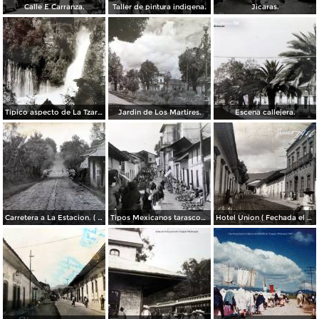
Calle E Carranza.
Taller de pintura indigena.
Jicaras.
Tipico aspecto de La Tzaracua.
Jardin de Los Martires.
Escena callejera.
Carretera a La Estacion. ( Circulada el 26 de Junio de 1932 ).
Tipos Mexicanos tarascos en dia de mercado..
Hotel Union ( Fechada el 18 de Junio de 1916 ).