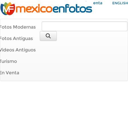
Mi Cuenta
ENGLISH
Fotos Modernas
Fotos Antiguas
Videos Antiguos
Turismo
En Venta