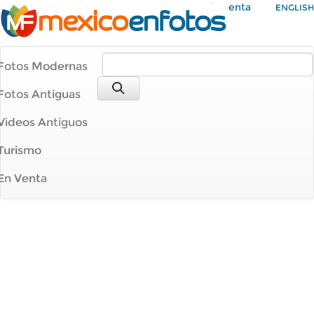
Mi Cuenta
ENGLISH
Fotos Modernas
Fotos Antiguas
Videos Antiguos
Turismo
En Venta