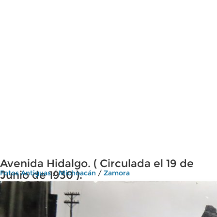
Avenida Hidalgo. ( Circulada el 19 de
Junio de 1930 ).
Fotos Antiguas
/
Michoacán
/
Zamora