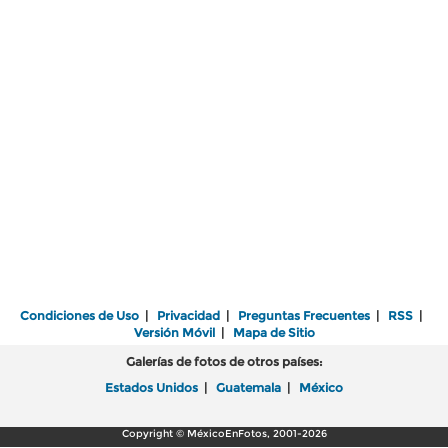
Condiciones de Uso
|
Privacidad
|
Preguntas Frecuentes
|
RSS
|
Versión Móvil
|
Mapa de Sitio
Galerías de fotos de otros países:
Estados Unidos
|
Guatemala
|
México
Copyright © MéxicoEnFotos, 2001-2026