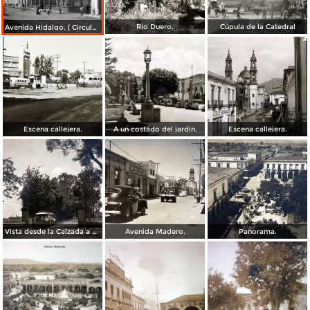
Rio Duero.
Cúpula de la Catedral
Avenida Hidalgo. ( Circulada el 19 de Junio de 1930 ).
Escena callejera.
A un costado del jardin.
Escena callejera.
Vista desde la Calzada a Jocona Zamora Michoacan.
Avenida Madero.
Panorama.