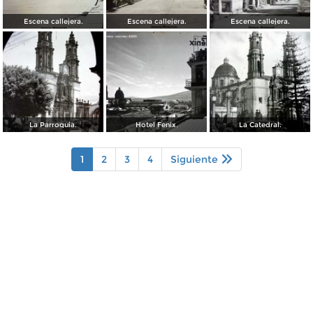
Escena callejera.
Escena callejera.
Escena callejera.
La Parroquia.
Hotel Fenix.
La Catedral.
1
2
3
4
Siguiente