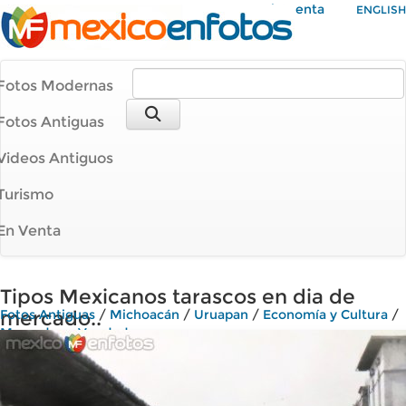
Mi Cuenta
ENGLISH
Fotos Modernas
Fotos Antiguas
Videos Antiguos
Turismo
En Venta
Tipos Mexicanos tarascos en dia de
mercado..
Fotos Antiguas
/
Michoacán
/
Uruapan
/
Economía y Cultura
/
Mercados y Vendedores