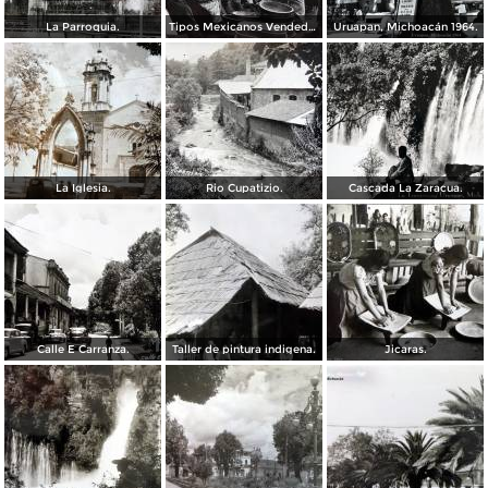
La Parroquia.
Tipos Mexicanos Vendedores de vandejas.
Uruapan, Michoacán 1964.
La Iglesia.
Rio Cupatizio.
Cascada La Zaracua.
Calle E Carranza.
Taller de pintura indigena.
Jicaras.