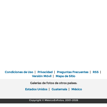
Condiciones de Uso
|
Privacidad
|
Preguntas Frecuentes
|
RSS
|
Versión Móvil
|
Mapa de Sitio
Galerías de fotos de otros países:
Estados Unidos
|
Guatemala
|
México
Copyright © MéxicoEnFotos, 2001-2026