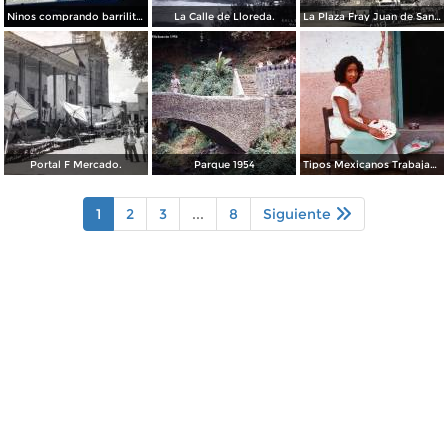
Ninos comprando barrilitos en Uruapan, Michoacán 1960.
La Calle de Lloreda.
La Plaza Fray Juan de San Miguel.
Portal F Mercado.
Parque 1954
Tipos Mexicanos Trabajando en la laca.
1
2
3
...
8
Siguiente