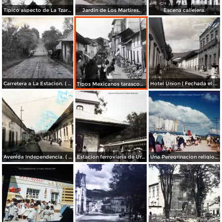
Tipico aspecto de La Tzaracua.
Jardin de Los Martires.
Escena callejera.
Carretera a La Estacion. ( Circulada el 26 de Junio de 1932 ).
Hotel Union ( Fechada el 18 de Junio de 1916 ).
Tipos Mexicanos tarascos en dia de mercado..
Avenida Independencia. ( Circulada el 21 de Julio de 1955 ).
Estacion ferroviaria de Uruapan Michoacán ( Circulada el 24 de Mayo de 1930 ).
Una Peregrinacion religiosa alrededores de Uruapan, Michoacán 1960